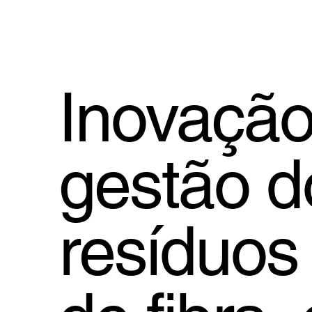
Inovaçã
gestão d
resíduos