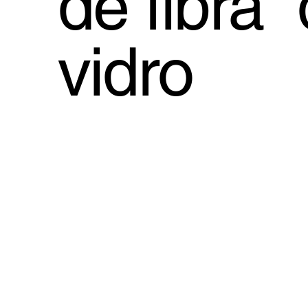
de fibra
vidro